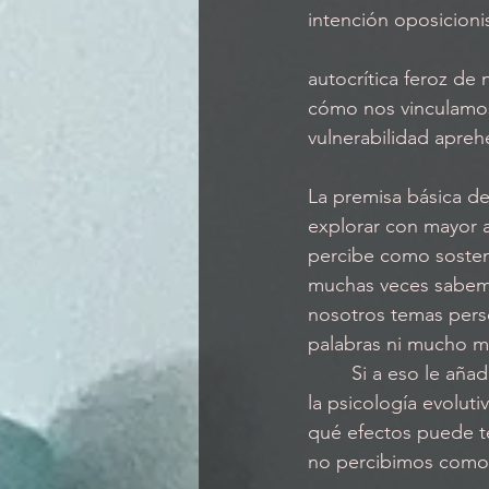
intención oposicioni
				  		Más allá de criticar al desobediente cliente, o de hacer una 
autocrítica feroz de 
cómo nos vinculamos 
vulnerabilidad apreh
La premisa básica de
explorar con mayor a
percibe como sostene
muchas veces sabemo
nosotros temas perso
palabras ni mucho me
	Si a eso le añadimos que un vínculo seguro ha sido considerado por los estudiosos de 
la psicología evolut
qué efectos puede t
no percibimos como f