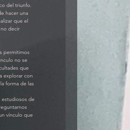
o del triunfo. 
alizar que el 
no decir 
s permitimos 
inculo no se 
cultades que 
 explorar con 
la forma de las 
preguntarnos 
un vínculo que 