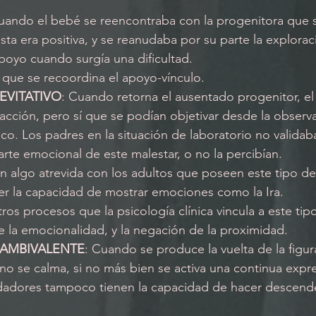
uando el bebé se reencontraba con la progenitora que s
sta era positiva, y se reanudaba por su parte la explora
oyo cuando surgía una dificultad.
que se recoordina el apoyo-vínculo. 
EVITATIVO
: Cuando retorna el ausentado progenitor, el
cción, pero sí que se podían objetivar desde la observ
ico. Los padres en la situación de laboratorio no validab
te emocional de este malestar, o no la percibían. 
 algo atrevida con los adultos que poseen este tipo de v
er la capacidad de mostrar emociones como la Ira. 
os procesos que la psicología clínica vincula a este tip
 la emocionalidad, y la negación de la proximidad. 
AMBIVALENTE
: Cuando se produce la vuelta de la figura
o no se calma, si no más bien se activa una continua expr
idadores tampoco tienen la capacidad de hacer descend