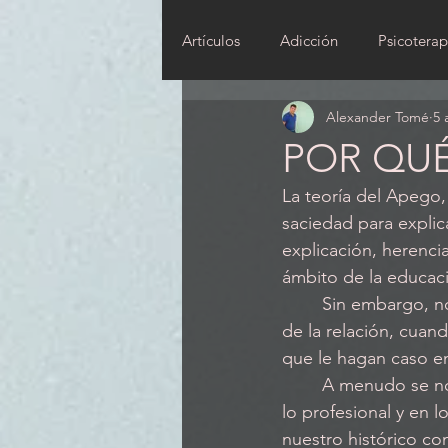
Artículos
Adicción
Psicoterap
Alexander Tomé
5 
POR QU
La teoría del Apego, 
saciedad para explic
explicación, herencia
ámbito de la educació
	Sin embargo, no  muchas veces se aplica esta teoría que establece un modelo mental 
de la relación, cuan
que le hagan caso en
	A menudo se nos olvida que la mayor parte de veces que se vinculan con nosotros, en 
lo profesional y en 
nuestro histórico c