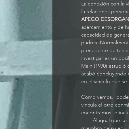
La conexión con la v
la relaciones persona
APEGO DESORGAN
acercamiento y de hu
capacidad de generar
padres. Normalmente,
precedente de tener
investigar es un pos
Main (1990) estudió 
acabó concluyendo q
en el vínculo que se
Como vemos,  podemo
vincula el otro conm
encontramos, o inclus
	Al igual que se trata al líder de equipos de trabajo para que pueda discernir cuando un 
miembro de su equipo