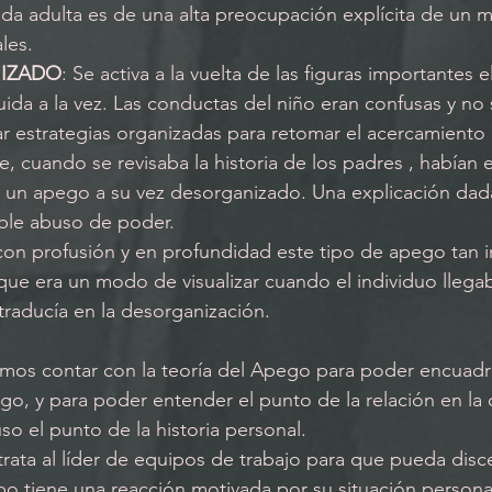
ida adulta es de una alta preocupación explícita de un 
les.
IZADO
: Se activa a la vuelta de las figuras importantes e
ida a la vez. Las conductas del niño eran confusas y no
 estrategias organizadas para retomar el acercamiento 
 cuando se revisaba la historia de los padres , habían e
 un apego a su vez desorganizado. Una explicación dad
ible abuso de poder. 
con profusión y en profundidad este tipo de apego tan in
ue era un modo de visualizar cuando el individuo llega
 traducía en la desorganización.
s contar con la teoría del Apego para poder encuadr
igo, y para poder entender el punto de la relación en la
o el punto de la historia personal. 
 tiene una reacción motivada por su situación personal