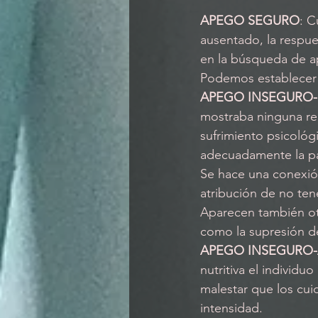
APEGO SEGURO
: C
ausentado, la respue
en la búsqueda de ap
Podemos establecer 
APEGO INSEGURO-
mostraba ninguna rea
sufrimiento psicológ
adecuadamente la par
Se hace una conexión
atribución de no ten
Aparecen también otr
como la supresión de
APEGO INSEGURO-
nutritiva el individu
malestar que los cu
intensidad.