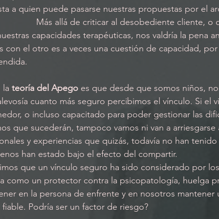
sta a quien puede pasarse nuestras propuestas por el arc
nuestras capacidades terapéuticas, nos valdría la pena an
con el otro es a veces una cuestión de capacidad, por 
endida. 
 la 
teoría del Apego
 es que desde que somos niños, no
levosía cuanto más seguro percibimos el vínculo. Si el v
dor, o incluso capacitado para poder gestionar las difi
s que sucederán, tampoco vamos ni van a arriesgarse a
nales y experiencias que quizás, todavía no han tenido 
nos han estado bajo el efecto del compartir.
iva como un protector contra la psicopatología, huelga 
ener en la persona de enfrente y en nosotros mantener 
iable. Podría ser un factor de riesgo? 