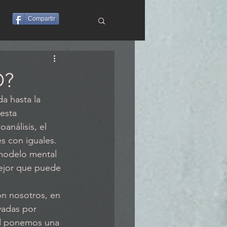
Compartir
O?
a hasta la 
esta 
análisis, el 
es con iguales.
mejor que puede 
vadas por 
ad ponemos una 