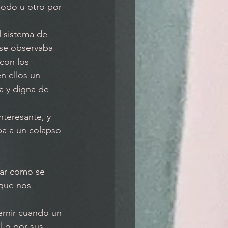
modo u otro por 
l sistema de 
 se observaba 
con los 
n ellos un 
a y digna de 
teresante, y 
ba a un colapso 
ar como se 
 que nos 
 o por sus 