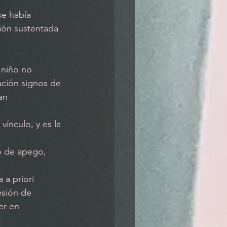
e había 
ción sustentada 
 niño no 
ación signos de 
an 
ínculo, y es la 
o de apego, 
 a priori 
esión de 
er en 