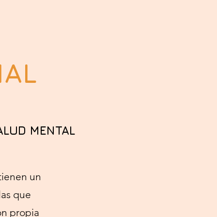
NAL
ALUD MENTAL
tienen un
las que
ón propia