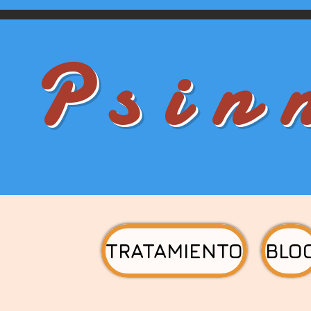
P s i n 
TRATAMIENTO
BLO