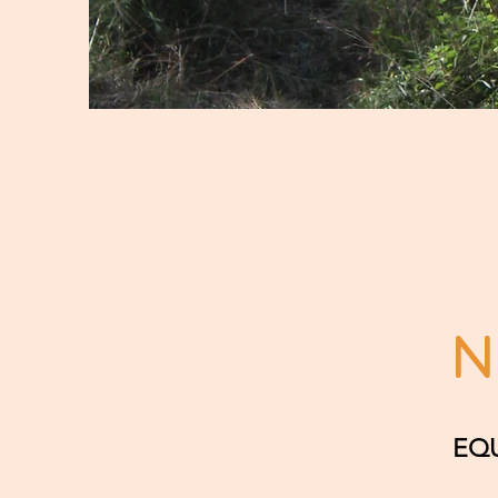
N
EQU