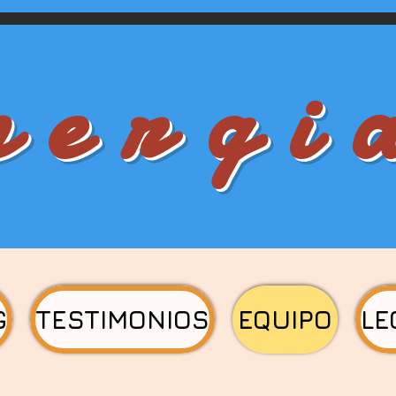
n e r g i 
G
TESTIMONIOS
EQUIPO
LE