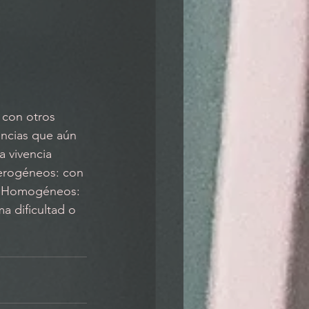
con otros 
encias que aún 
a vivencia 
erogéneos: con 
 o Homogéneos: 
a dificultad o 