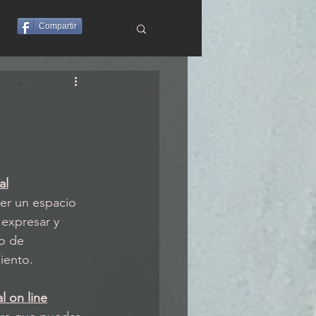
Compartir
al
er un espacio 
expresar y 
o de 
iento.
al on line