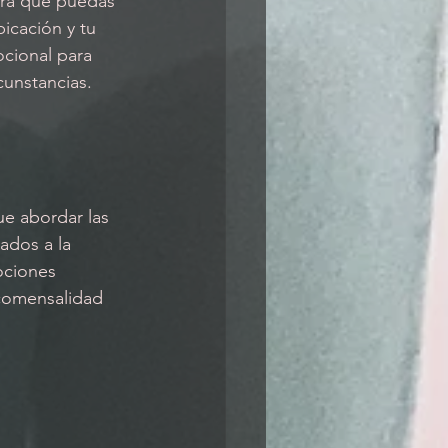
ara que puedas 
icación y tu 
cional para 
cunstancias.
ue abordar las 
iados a la 
ociones 
 comensalidad 