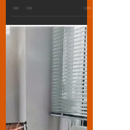
VÍNCULO
EMOCIONAL
El vínculo es la parte de la relación
interpersonal que genera la confianza
suficiente para que se den otros
procesos entre personas en...