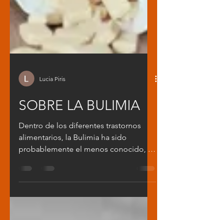
Lucia Piris
SOBRE LA BULIMIA
Dentro de los diferentes trastornos
alimentarios, la Bulimia ha sido
probablemente el menos conocido, y
a veces incluso confundido...